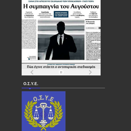
Ο.Σ.Υ.Ε.