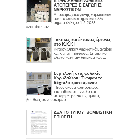
ΕΠΑΝΑΛΑΜΒΑΝΟΜΕΝΕΣ
ΑΠΟΠΕΙΡΕΣ ΕΙΣΑΓΩΓΗΣ
ΝΑΡΚΩΤΙΚΩΝ
Απόπειρες εισαγωγής ναρκωτικών
από τα επισκεπτήρια και άλλα
σημεία ελέγχου 1-2-2023
εντοπίστηκαν ...
Τακτικές και έκτακτες έρευνες
στο Κ.Κ.Κ Ι
Κατασχέθηκαν ναρκωτικά μαχαίρια
και κινητά τηλέφωνα. Σε τακτικό
έλεγχο κατά την διάρκεια των ...
Συμπλοκή στις φυλακές
Κορυδαλλού: Έκοψαν το
δάχτυλο κρατούμενου
Ένας ακόμα κρατούμενος
χτυπήθηκε στη γνάθο και
μεταφέρθηκε για τις πρώτες
βοήθειες σε νοσοκομείο ...
ΔΕΛΤΙΟ ΤΥΠΟΥ -ΒΟΜΒΙΣΤΙΚΗ
ΕΠΙΘΕΣΗ