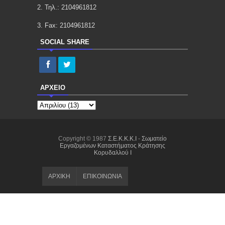
2. Τηλ.: 2104961812
3. Fax: 2104961812
SOCIAL SHARE
ΑΡΧΕΙΟ
Copyright © 1987
Σ.E.K.K.K.I
-
Σωματείο
Εργαζομένων Καταστήματος Κράτησης
Κορυδαλλού I
ΑΡΧΙΚΗ
ΕΠΙΚΟΙΝΩΝΙΑ