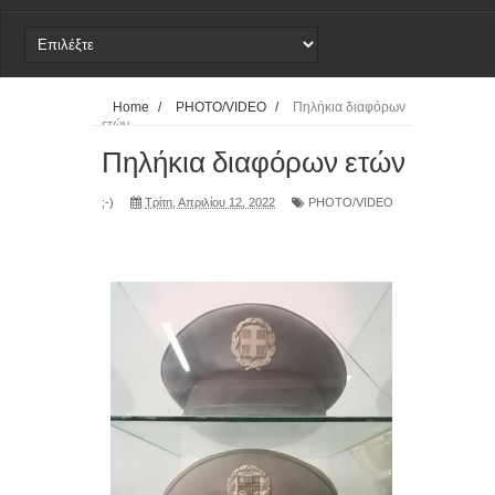
21-4-203 Εκρηκτικός Μηχανισμός
ΔΕΛΤΙΟ ΤΥΠΟΥ
Home
/
PHOTO/VIDEO
/
Πηλήκια διαφόρων
ετών
Ανακοίνωση - Καταγγελία
Πηλήκια διαφόρων ετών
;-)
Τρίτη, Απριλίου 12, 2022
PHOTO/VIDEO