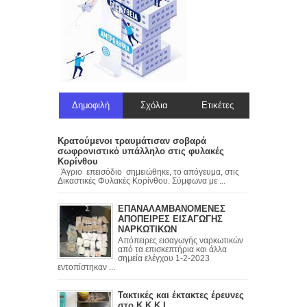
Δημοφιλή
Σχόλια
Ετικέτες
Κρατούμενοι τραυμάτισαν σοβαρά
σωφρονιστικό υπάλληλο στις φυλακές
Κορίνθου
Άγριο επεισόδιο σημειώθηκε, το απόγευμα, στις
Δικαστικές Φυλακές Κορίνθου. Σύμφωνα με ...
ΕΠΑΝΑΛΑΜΒΑΝΟΜΕΝΕΣ
ΑΠΟΠΕΙΡΕΣ ΕΙΣΑΓΩΓΗΣ
ΝΑΡΚΩΤΙΚΩΝ
Απόπειρες εισαγωγής ναρκωτικών
από τα επισκεπτήρια και άλλα
σημεία ελέγχου 1-2-2023
εντοπίστηκαν ...
Τακτικές και έκτακτες έρευνες
στο Κ.Κ.Κ Ι