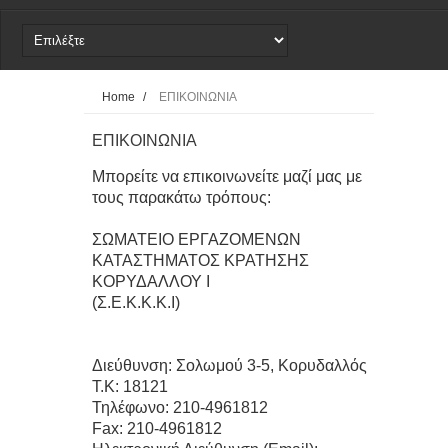
21-4-203 Εκρηκτικός Μηχανισμός
ΔΕΛΤΙΟ ΤΥΠΟΥ
Home
/
ΕΠΙΚΟΙΝΩΝΙΑ
Ανακοίνωση - Καταγγελία
ΕΠΙΚΟΙΝΩΝΙΑ
Μπορείτε να επικοινωνείτε μαζί μας με
τους παρακάτω τρόπους:
ΣΩΜΑΤΕΙΟ ΕΡΓΑΖΟΜΕΝΩΝ
ΚΑΤΑΣΤΗΜΑΤΟΣ ΚΡΑΤΗΣΗΣ
ΚΟΡΥΔΑΛΛΟΥ I
(Σ.Ε.Κ.Κ.Κ.Ι)
Διεύθυνση: Σολωμού 3-5, Κορυδαλλός
Τ.Κ: 18121
Τηλέφωνο: 210-4961812
Fax: 210-4961812