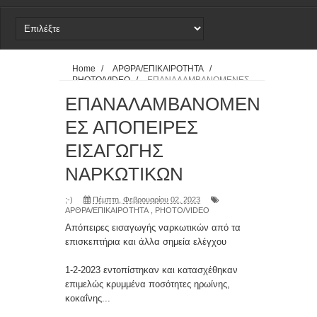
Ανακοίνωση - Καταγγελία
Συγχαρητήρια Ανακοίνωση
Home
/
ΑΡΘΡΑ/ΕΠΙΚΑΙΡΟΤΗΤΑ
/
PHOTO/VIDEO
/
ΕΠΑΝΑΛΑΜΒΑΝΟΜΕΝΕΣ
Κατάστημα Κορυδαλλού I
ΑΠΟΠΕΙΡΕΣ ΕΙΣΑΓΩΓΗΣ ΝΑΡΚΩΤΙΚΩΝ
ΕΠΑΝΑΛΑΜΒΑΝΟΜΕΝ
ΕΣ ΑΠΟΠΕΙΡΕΣ
ΕΙΣΑΓΩΓΗΣ
ΝΑΡΚΩΤΙΚΩΝ
;-)
Πέμπτη, Φεβρουαρίου 02, 2023
ΑΡΘΡΑ/ΕΠΙΚΑΙΡΟΤΗΤΑ
,
PHOTO/VIDEO
Απόπειρες εισαγωγής ναρκωτικών από τα
επισκεπτήρια και άλλα σημεία ελέγχου
1-2-2023 εντοπίστηκαν και κατασχέθηκαν
επιμελώς κρυμμένα ποσότητες ηρωίνης,
κοκαΐνης...