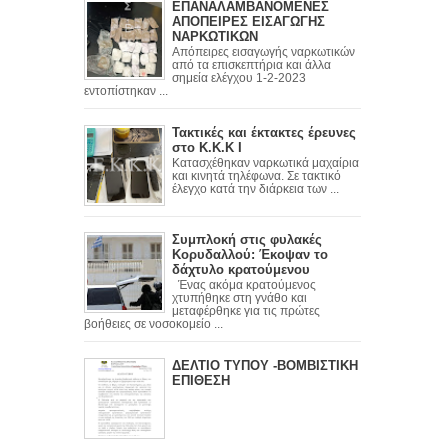
ΕΠΑΝΑΛΑΜΒΑΝΟΜΕΝΕΣ
ΑΠΟΠΕΙΡΕΣ ΕΙΣΑΓΩΓΗΣ
ΝΑΡΚΩΤΙΚΩΝ
Απόπειρες εισαγωγής ναρκωτικών
από τα επισκεπτήρια και άλλα
σημεία ελέγχου 1-2-2023
εντοπίστηκαν ...
Τακτικές και έκτακτες έρευνες
στο Κ.Κ.Κ Ι
Κατασχέθηκαν ναρκωτικά μαχαίρια
και κινητά τηλέφωνα. Σε τακτικό
έλεγχο κατά την διάρκεια των ...
Συμπλοκή στις φυλακές
Κορυδαλλού: Έκοψαν το
δάχτυλο κρατούμενου
Ένας ακόμα κρατούμενος
χτυπήθηκε στη γνάθο και
μεταφέρθηκε για τις πρώτες
βοήθειες σε νοσοκομείο ...
ΔΕΛΤΙΟ ΤΥΠΟΥ -ΒΟΜΒΙΣΤΙΚΗ
ΕΠΙΘΕΣΗ