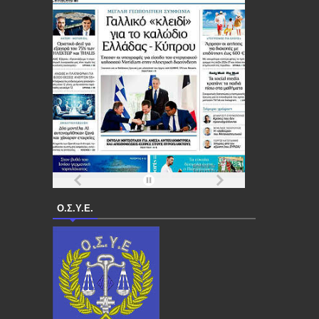
Ο.Σ.Υ.Ε.