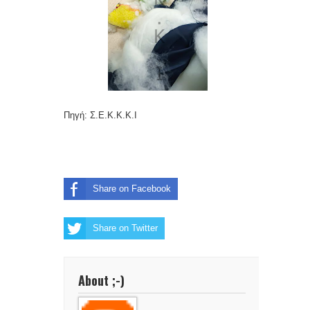
Πηγή: Σ.Ε.Κ.Κ.Κ.Ι
Share on Facebook
Share on Twitter
About ;-)