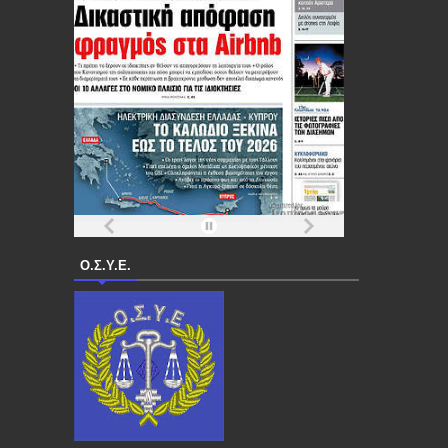
Ο.Σ.Υ.Ε.